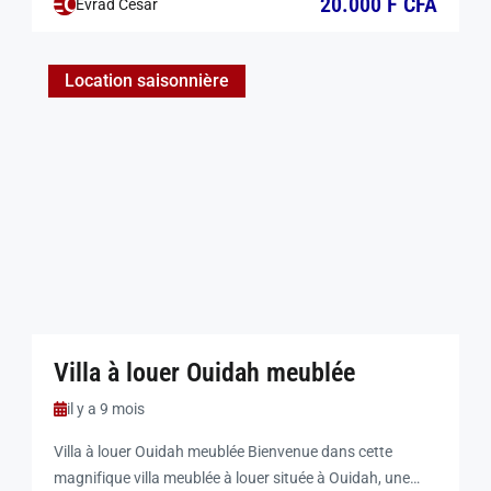
20.000 F CFA
EC
Evrad César
Figaro, à seulement 2 minutes de la pharmacie Les
Archanges. 🛋️ Salon Canapé 3 places Smart TV QLED
55″ Table à manger 🛏️ Chambre climatisée Lit […]
Location saisonnière
Villa à louer Ouidah meublée
il y a 9 mois
Villa à louer Ouidah meublée Bienvenue dans cette
magnifique villa meublée à louer située à Ouidah, une