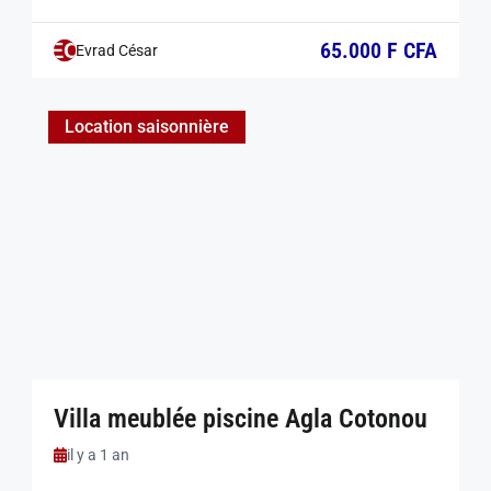
ville historique et culturelle incontournable du Bénin.
Érigée sur un terrain de 1000 m² avec un jardin
65.000 F CFA
EC
Evrad César
verdoyant, cette villa est parfaite pour un séjour paisible.
Elle comprend 5 chambres confortables, chacune
équipée d’une télévision et d’une salle […]
Location saisonnière
Villa meublée piscine Agla Cotonou
il y a 1 an