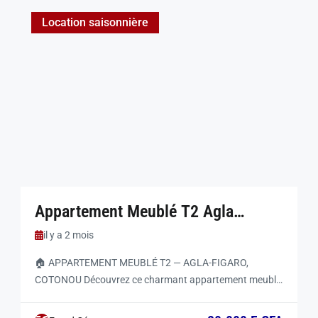
Location saisonnière
Appartement Meublé T2 Agla
Cotonou
il y a 2 mois
🏠 APPARTEMENT MEUBLÉ T2 — AGLA-FIGARO,
COTONOU Découvrez ce charmant appartement meublé
de type T2 à Cotonou, Bénin : une chambre-salon avec
couloir, entièrement équipé et climatisé, situé à Agla-