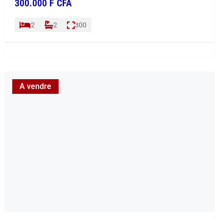
300.000 F CFA
2
2
300
A vendre