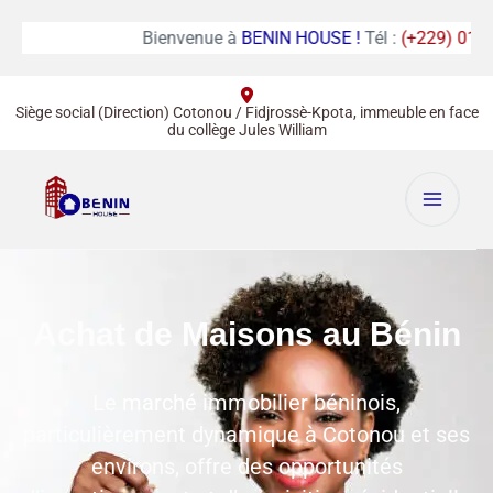
Bienvenue à
BENIN HOUSE !
Tél :
(+229) 01 67 82
Siège social (Direction) Cotonou / Fidjrossè-Kpota, immeuble en face
du collège Jules William
Achat de Maisons au Bénin
Le
marché immobilier
béninois,
particulièrement dynamique à Cotonou et ses
environs, offre des opportunités