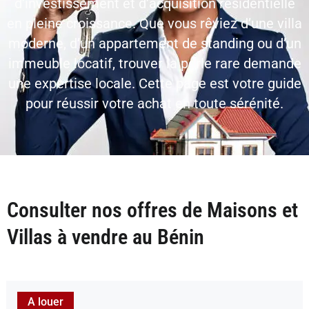
d’investissement et d’acquisition résidentielle
en pleine croissance. Que vous rêviez d’une villa
moderne, d’un
appartement de standing
ou d’un
immeuble locatif, trouver la perle rare demande
une expertise locale. Cette page est votre guide
pour réussir votre achat en toute sérénité.
Consulter nos offres de Maisons et
Villas à vendre au Bénin
A louer