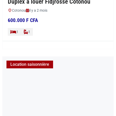
Duplex à louer Fidjrossè Cotonou
Cotonou
il y a 2 mois
600.000 F CFA
1
1
Location saisonnière