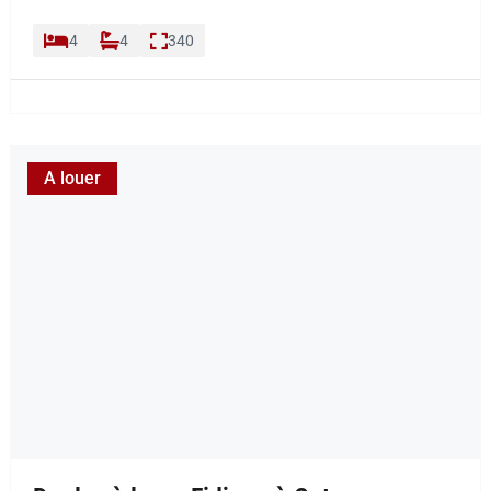
4
4
340
A louer