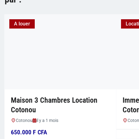
A louer
Locat
Maison 3 Chambres Location
Immeu
Cotonou
Coto
Cotonou
il y a 1 mois
Coto
650.000 F CFA