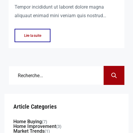
Tempor incididunt ut laboret dolore magna
aliquaut enimad mini veniam quis nostrud
exrciton. Lorem ipsum dolor sit amet, consectetur
adipisicing elit sed eiusmod tempor incididunt
Lire la suite
labore dolore magna aliqua quis nostrud.
Article Categories
Home Buying
(7)
Home Improvement
(3)
Market Trends
(1)