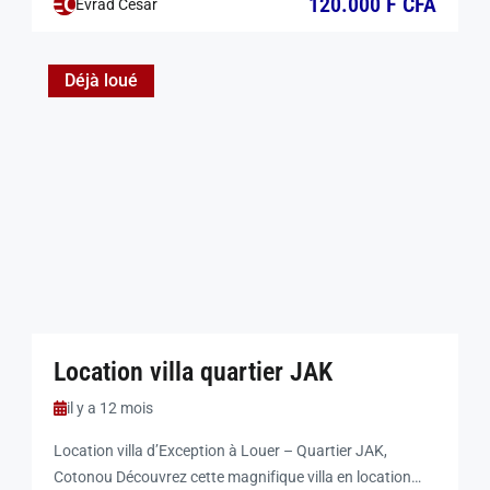
120.000 F CFA
EC
Evrad César
Caractéristiques : 6 chambres spacieuses avec salle de
bain privée 2 séjours & salle à manger Cuisine
entièrement équipée […]
Déjà loué
Location villa quartier JAK
il y a 12 mois
Location villa d’Exception à Louer – Quartier JAK,
Cotonou Découvrez cette magnifique villa en location