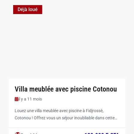
Déjà loué
Villa meublée avec piscine Cotonou
il y a 11 mois
Louez une villa meublée avec piscine à Fidjrossè,
Cotonou ! Offrez vous un séjour inoubliable dans cette
magnifique villa meublée avec piscine à Cotonou de 6
chambres située à quelques pas de la plage de Fidjrossè.