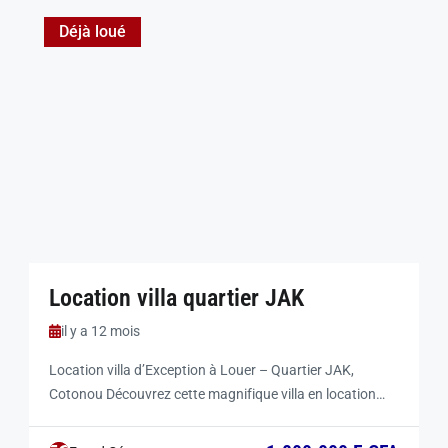
Déjà loué
Location villa quartier JAK
il y a 12 mois
Location villa d’Exception à Louer – Quartier JAK,
Cotonou Découvrez cette magnifique villa en location
entièrement meublée à quartier JAK, à 5 minutes à pied
des plages de l’Eldorado et de la Corniche à Akpakpa.