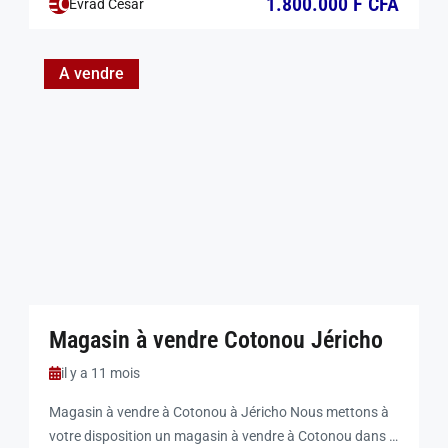
1.800.000 F CFA
EC
Evrad César
Parfaite pour ceux qui recherchent confort, espace et
luminosité, cette propriété est une véritable oasis
urbaine. Superficie et Extérieurs : […]
A vendre
Magasin à vendre Cotonou Jéricho
il y a 11 mois
Magasin à vendre à Cotonou à Jéricho Nous mettons à
votre disposition un magasin à vendre à Cotonou dans le