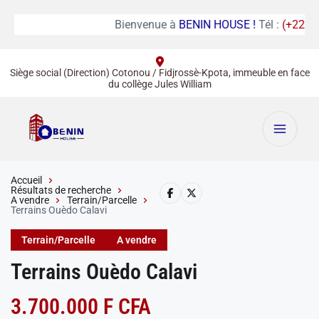
Bienvenue à
BENIN HOUSE !
Tél :
(+229) 01
Siège social (Direction) Cotonou / Fidjrossè-Kpota, immeuble en face
du collège Jules William
Accueil
Résultats de recherche
A vendre
Terrain/Parcelle
Terrains Ouèdo Calavi
Terrain/Parcelle
A vendre
Terrains Ouèdo Calavi
3.700.000 F CFA