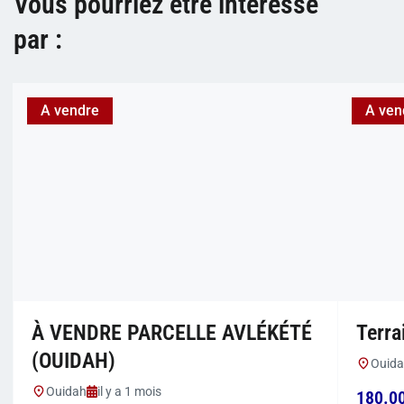
Vous pourriez être intéressé
par :
A vendre
A ven
À VENDRE PARCELLE AVLÉKÉTÉ
Terra
(OUIDAH)
Ouid
Ouidah
il y a 1 mois
180.0