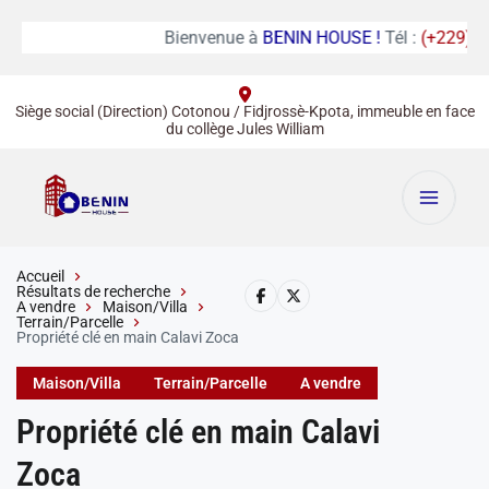
Bienvenue à
BENIN HOUSE !
Tél :
(+229) 01 6
Siège social (Direction) Cotonou / Fidjrossè-Kpota, immeuble en face
du collège Jules William
Accueil
Résultats de recherche
A vendre
Maison/Villa
Terrain/Parcelle
Propriété clé en main Calavi Zoca
Maison/Villa
Terrain/Parcelle
A vendre
Propriété clé en main Calavi
Zoca