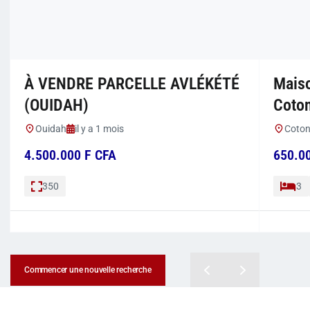
À VENDRE PARCELLE AVLÉKÉTÉ
Mais
(OUIDAH)
Coto
Ouidah
il y a 1 mois
Coto
4.500.000 F CFA
650.0
350
3
Commencer une nouvelle recherche