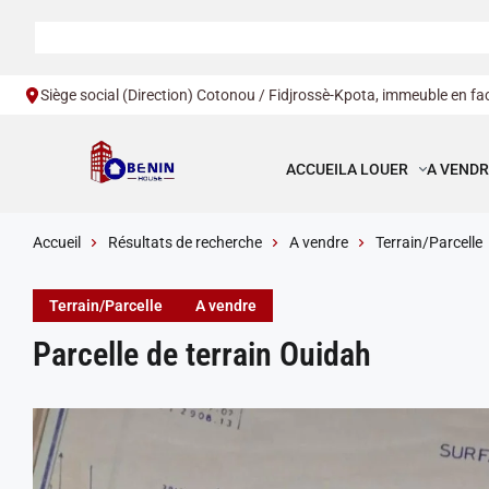
Siège social (Direction) Cotonou / Fidjrossè-Kpota, immeuble en fac
ACCUEIL
A LOUER
A VENDR
Accueil
Résultats de recherche
A vendre
Terrain/Parcelle
Terrain/Parcelle
A vendre
Parcelle de terrain Ouidah