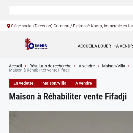
Siège social (Direction) Cotonou / Fidjrossè-Kpota, immeuble en fac
ACCUEIL
A LOUER
A VENDR
Accueil
Résultats de recherche
A vendre
Maison/Villa
Maison à Réhabiliter vente Fifadji
En vedette
Maison/Villa
A vendre
Maison à Réhabiliter vente Fifadji