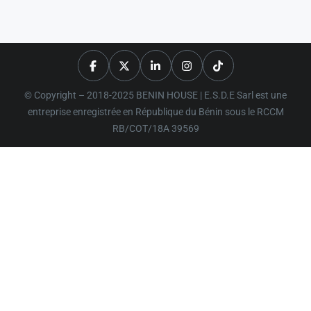
© Copyright – 2018-2025 BENIN HOUSE | E.S.D.E Sarl est une
entreprise enregistrée en République du Bénin sous le RCCM
RB/COT/18A 39569